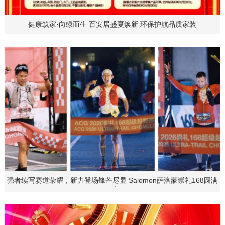
健康筑家·向绿而生 百安居盛夏焕新 环保护航品质家装
强者续写赛道荣耀，新力登场锋芒尽显 Salomon萨洛蒙崇礼168圆满
收官