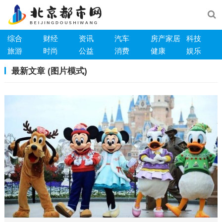
综合
财经
资讯
汽车
房产家居
科技
旅游
时尚
公益
消费
健康
娱乐
最新文章 (图片模式)