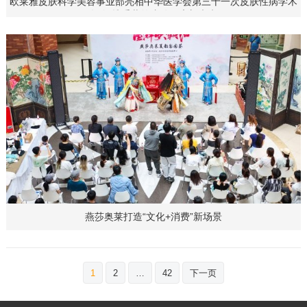
欧莱雅皮肤科学美容事业部亮相中华医学会第三十一次皮肤性病学术
年会 携手共筑皮肤健康新未来
燕莎奥莱打造“文化+消费”新场景
文
1
2
…
42
下一页
章
分