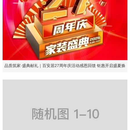
品质筑家·盛典献礼｜百安居27周年庆活动感恩回馈 钜惠开启盛夏焕
新