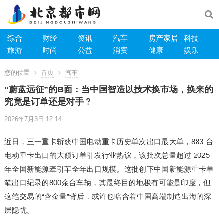
综合
财经
资讯
汽车
房产家居
科技
旅游
时尚
公益
消费
健康
娱乐
您的位置
首页
汽车
“蔚蓝远征”的B面：当中国智造以技术换市场，换来的
究竟是订单还是对手？
2026年7月3日 12:14
近日，三一重卡斩获中国电动重卡历史单次出口最大单，883 台
电动重卡出口的大额订单引发行业热议，该批次总量超过 2025
年全国新能源牵引车全年出口规模。这批创下中国新能源重卡单
笔出口纪录的800余台车辆，其最终目的地极有可能是印度，但
这笔交易的“含金量”背后，或许也暗含着中国高端制造出海的深
层隐忧。