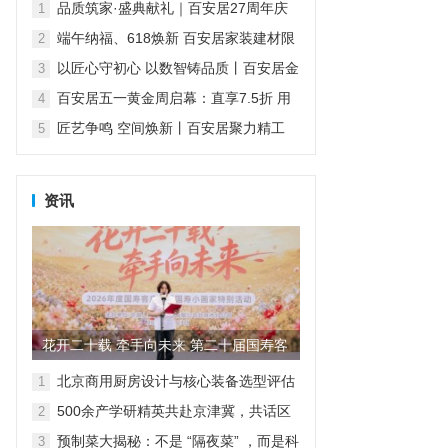
保护航品质家装
品质筑家·盛典献礼｜百安居27周年庆
1
活动感恩回馈 钜惠开启盛夏焕新
端午纳福、618焕新 百安居家装建材限
2
时钜惠 助力“粽”享美好家
以匠心守初心 以数智铸品质丨百安居金
3
牌匠人 全力筑就理想新居
百安居五一黄金周启幕：直享7.5折 用
4
硬核品质守护安心消费
匠艺争鸣 空间焕新丨百安居聚力精工
5
铸就品质家装 焕启理想人居
资讯
花开二十载 牵手向未来 第二十届国寿客
户节（北京地区）特别活...
北京商用厨房设计与核心装备选型评估
1
（2026）
500余产学研精英共赴京津冀，共话区
2
域协同与产业集群化发展
预制菜大揭秘：不是 “隔夜菜” ，而是科
3