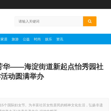
产家居
旅游
公益
时尚
娱乐
资讯
芳华——海淀街道新起点怡秀园社
作活动圆满举办
15个国际妇女节。为丰富社区女性居民的精神文化生活，弘扬非遗