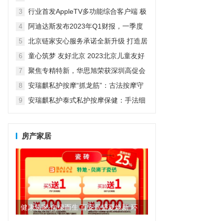
京启动
行业首发AppleTV多功能综合客户端 极
3
空间私有云打造完美影音库
阿迪达斯发布2023年Q1财报，一季度
4
大中华区业绩好于预期
北京链家安心服务承诺全新升级 打造居
5
住服务新体验
童心筑梦 友好北京 2023北京儿童友好
6
宣传周活动开启
聚焦专精特新，华思旭荣获深圳高促会
7
科技创新奖
安瑞麒私护按摩“抓龙筋”：古法按摩守
8
护男性健康，消除隐疾助力美好生活
安瑞麒私护泰式私护按摩保健：手法细
9
腻穴位准确，一招解决隐疾
房产家居
健康筑家·向绿而生 百安居盛夏焕新 环