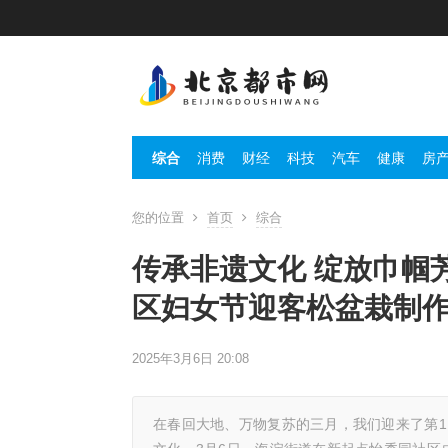
综合
消费
财经
科技
汽车
健康
房
您的位置
首页
综合
传承非遗文化 绽放巾帼
区妇女节迎客松盆栽制
2025年3月6日 20:08
在春回大地、万物复苏的三月，我们迎来了第1