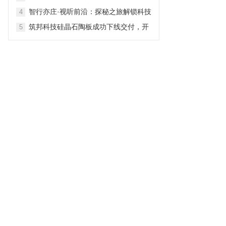
技赋能的餐桌革命
智行亦庄·视听前沿：探秘之旅解锁科技
4
文化新体验
筑邦科技硅晶石陶板成功下线交付，开
5
启智能绿建新纪元！