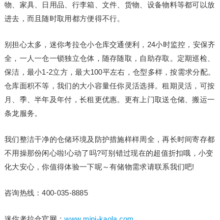
物、家具、日用品、行李箱、文件、货物、设备物料等都可以放
进去，而且随时取用都方便得不行。
别担心太多，迷你考拉仓小仓库交通便利，24小时监控，安保齐
全，一人一仓一锁独立仓体，随存随取，自助存取。定期巡检、
保洁，最小1-2立方，最大100平左右，仓型多样，按需求分配。
仓库面积不等，我们的大小容量任你灵活选择。租期灵活，可按
月、季、半年及年付，长租更优惠。更有上门取送仓储、搬运一
条龙服务。
我们整洁干净的仓储环境及防护措施样样周全，再长时间寄存都
不用操那份闲心啦!心动了吗?可别错过现在的超值折扣哦，小变
化大安心，你值得体验一下呢～有储物需求请联系我们吧!
咨询热线：400-035-8885
迷你考拉仓官网：
www.mini-kaola.com