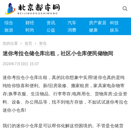
综合
财经
资讯
汽车
房产家居
科技
旅游
时尚
公益
消费
健康
娱乐
您的位置
首页
资讯
迷你考拉仓储仓库出租，社区小仓库便民储物间
2024年7月19日 15:07
迷你考拉仓小仓库出租，真的比你想象中实用!迷你仓真的是纯
纯给你惊喜和便利。新/旧房装修、搬家租房，家具家电杂物寄
存;换季衣服、生活物品、行李寄存;电商用仓、货物库房;企业资
料、设备、办公用品等，找不到地方存放，不如试试迷你考拉仓
迷你小仓库!
我们的迷你小仓库是可以帮你化解这些困境的。不管是仓储货