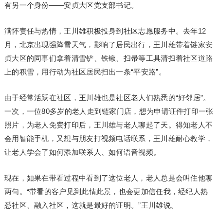
有另一个身份——安贞大区党支部书记。
满怀责任与热情，王川雄积极投身到社区志愿服务中。去年12
月，北京出现强降雪天气，影响了居民出行，王川雄带着链家安
贞大区的同事们拿着清雪铲、铁锹、扫帚等工具清扫着社区道路
上的积雪，用行动为社区居民扫出一条“平安路”。
由于经常活跃在社区，王川雄也是社区老人们熟悉的“好邻居”。
一次，一位80多岁的老人走到链家门店，想为申请证件打印一张
照片，为老人免费打印后，王川雄与老人聊起了天。得知老人不
会用智能手机，又想与朋友打视频电话联系，王川雄耐心教学，
让老人学会了如何添加联系人、如何语音视频。
现在，如果在带看过程中看到了这位老人，老人总是会叫住他聊
两句。“带看的客户见到此情此景，也会更加信任我，经纪人熟
悉社区、融入社区，这就是最好的证明。”王川雄说。