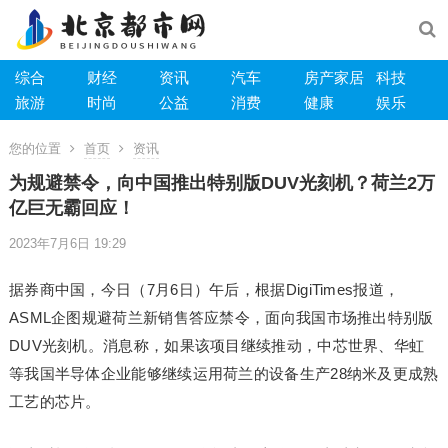
综合
财经
资讯
汽车
房产家居
科技
旅游
时尚
公益
消费
健康
娱乐
您的位置
首页
资讯
为规避禁令，向中国推出特别版DUV光刻机？荷兰2万
亿巨无霸回应！
2023年7月6日 19:29
据券商中国，今日（7月6日）午后，根据DigiTimes报道，
ASML企图规避荷兰新销售答应禁令，面向我国市场推出特别版
DUV光刻机。消息称，如果该项目继续推动，中芯世界、华虹
等我国半导体企业能够继续运用荷兰的设备生产28纳米及更成熟
工艺的芯片。