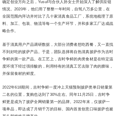
确定创业方向之后，Yusuf与合伙人孙女士开始深入了解供应链
情况。2020年，他们用了整整一年时间，自驾八万多公里，在
全国范围内拜访并对比了几十家清真食品工厂，系统地梳理了原
料、加工、包装、物流等每一个生产环节，并和多家工厂达成战
略合作。
基于清真用户产品调研数据，大部分消费者想吃西餐，又一直找
不到好吃的披萨产品。于是，团队选择将自热清真披萨作为吉时
争鲜的第一款产品。在工艺上，吉时争鲜的肉类食材是在特定温
度环境下经过强排酸的，利用特有的清真工艺去除了肉的膻味，
并保留食材的鲜度。
2022年618期间，吉时争鲜一度冲上天猫预制披萨类单日销量第
二名的位置，复购也达到了30%左右。同年11⽉25⽇，吉时争
鲜更是成为了披萨全网销量第一的品牌。2022年末，仅披萨一
项单品，即达成了月销千万的目标。国内首发创意口味披萨也被