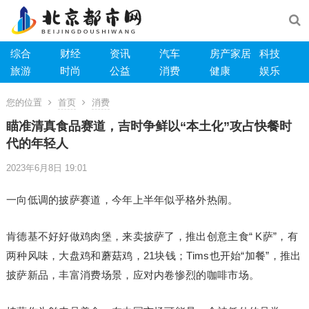
综合
财经
资讯
汽车
房产家居
科技
旅游
时尚
公益
消费
健康
娱乐
您的位置
首页
消费
瞄准清真食品赛道，吉时争鲜以“本土化”攻占快餐时
代的年轻人
2023年6月8日 19:01
一向低调的披萨赛道，今年上半年似乎格外热闹。
肯德基不好好做鸡肉堡，来卖披萨了，推出创意主食“ K萨”，有
两种风味，大盘鸡和蘑菇鸡，21块钱；Tims也开始“加餐”，推出
披萨新品，丰富消费场景，应对内卷惨烈的咖啡市场。