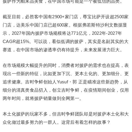
披萨作为舶来品美食，在中国市场可能是一个被低估的品类。
截至目前，必胜客中国有2900+家门店，尊宝比萨开设超2500家
门店，达美乐中国门店已超600家。根据弗若斯特沙利文数据显
示，2027年国内披萨市场规模将达771亿元，2022年-2027年
CAGR超15%。可以说，看似低调的披萨，其实是名副其实的大
赛道，在中国市场的渗透率仍有待提升，未来发展潜力巨大。
在市场规模大幅提升的同时，消费者对披萨的需求也在提高，表
现出一些新的特征，比如更加下沉、更本土化的、更加细分、更
追求健康。吉时争鲜创始人Yusuf・郭 正是瞄准这些新趋势，从
细分的清真类食品切入，创立吉时争鲜，在疫情期间创业，仅用
两年时间，就将披萨销量做到全网第一。
本土化披萨的玩家不多，但吉时争鲜团队却是对披萨本土化和大
众化做过最多努力的一群人。这背后有着怎样的故事？