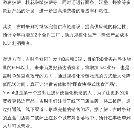
激凌披萨、桂花啵啵披萨等，同时还进行面条、汉堡、虾饺等多
款新产品的研发，进一步提高消费者的渗透率和粘性。
其次，吉时争鲜将继续完善供应链建设，提高供应链的稳定性。
预计今年再增加2个合作工厂，助力规模化生产，降低产品成本
以让利消费者。
渠道方面，吉时争鲜同时发力B端和C端，目前ToB业务占整体销
量的60%以上。未来为更好触达消费者，将增加ToC业务，也是
吉时争鲜重点攻守的方向，通过规模化冷链物流的方式最大化降
低配送时间，真正让消费者体验到“即食快餐式速食产品”。
Yusuf也是第一个提出让披萨便当化概念的人，为了让更多的消
费者更贴近产品，吉时争鲜注册了线下门店品牌：将二披萨。通
过打通线上线下渠道，形成完整的销售闭环。据了解，吉时争鲜
的直营门店将二披萨正在多个城市筹备落地中，预计在丰收季到
来前可以营业。