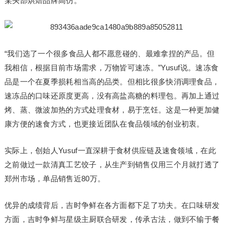
某头部烘焙品牌高仿。
“我们选了一个很多食品人都不愿意碰的、最难拿捏的产品。但
我相信，根据目前市场需求，万物皆可速冻。”Yusuf说。速冻食
品是一个在夏季损耗相当高的品类。但相比很多快消调理食品，
速冻品的口味还原度更高，没有高盐高糖的料理包。再加上通过
烤、蒸、微波加热的方式处理食材，易于烹饪。这是一种更加健
康方便的速食方式，也更接近团队在食品领域的创业初衷。
实际上，创始人Yusuf一直深耕于食材供应链及速食领域，在此
之前做过一款清真工艺饺子，从生产到销售仅用三个月就打透了
郑州市场，单品销售近80万。
优异的成绩背后，吉时争鲜在各方面都下足了功夫。在口味研发
方面，吉时争鲜与星级主厨联合研发，传承古法，做到不输于餐