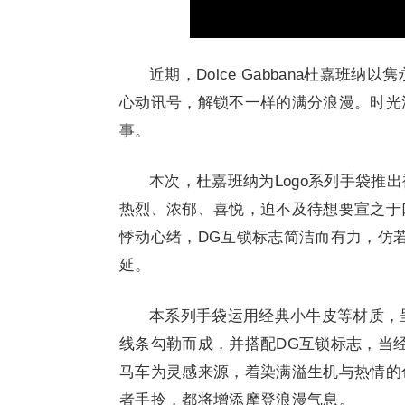
近期，Dolce Gabbana杜嘉班
心动讯号，解锁不一样的满分浪漫。时光
事。
本次，杜嘉班纳为Logo系列手袋推
热烈、浓郁、喜悦，迫不及待想要宣之于
悸动心绪，DG互锁标志简洁而有力，仿
延。
本系列手袋运用经典小牛皮等材质，
线条勾勒而成，并搭配DG互锁标志，当
马车为灵感来源，着染满溢生机与热情的
者手拎，都将增添摩登浪漫气息。