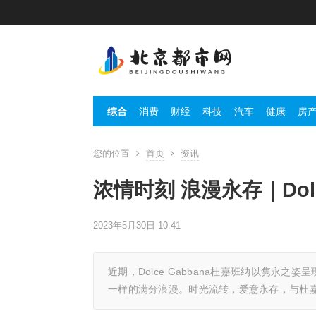
综合
消费
财经
科技
汽车
健康
房
您的位置
首页
资讯
浓情时刻 浪漫永存｜Dol
2023年5月30日 10:41
近期，Dolce Gabbana杜嘉班纳以隽永
一样的满分浪漫。时光流转，爱意永存，与杜