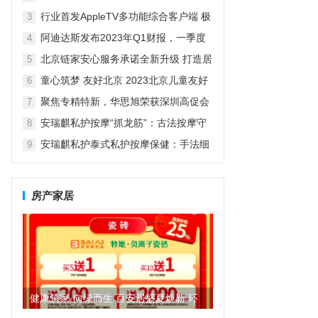
京启动
行业首发AppleTV多功能综合客户端 极
3
空间私有云打造完美影音库
阿迪达斯发布2023年Q1财报，一季度
4
大中华区业绩好于预期
北京链家安心服务承诺全新升级 打造居
5
住服务新体验
童心筑梦 友好北京 2023北京儿童友好
6
宣传周活动开启
聚焦专精特新，华思旭荣获深圳高促会
7
科技创新奖
安瑞麒私护按摩“抓龙筋”：古法按摩守
8
护男性健康，消除隐疾助力美好生活
安瑞麒私护泰式私护按摩保健：手法细
9
腻穴位准确，一招解决隐疾
房产家居
健康筑家·向绿而生 百安居盛夏焕新 环