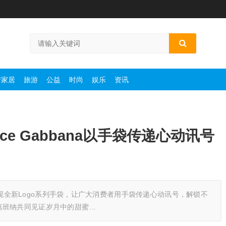
产家居
旅游
公益
时尚
娱乐
资讯
ce Gabbana以手袋传递心动讯号
之姿呈现全新Logo系列手袋，让广大消费者用手袋传递心动讯号，解锁不
嘉班纳共同见证岁月中的甜蜜…