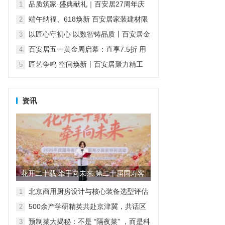
保护航品质家装
品质筑家·盛典献礼｜百安居27周年庆
1
活动感恩回馈 钜惠开启盛夏焕新
端午纳福、618焕新 百安居家装建材限
2
时钜惠 助力“粽”享美好家
以匠心守初心 以数智铸品质丨百安居金
3
牌匠人 全力筑就理想新居
百安居五一黄金周启幕：直享7.5折 用
4
硬核品质守护安心消费
匠艺争鸣 空间焕新丨百安居聚力精工
5
铸就品质家装 焕启理想人居
资讯
花开二十载 牵手向未来 第二十届国寿客
户节（北京地区）特别活...
北京商用厨房设计与核心装备选型评估
1
（2026）
500余产学研精英共赴京津冀，共话区
2
域协同与产业集群化发展
预制菜大揭秘：不是 “隔夜菜” ，而是科
3