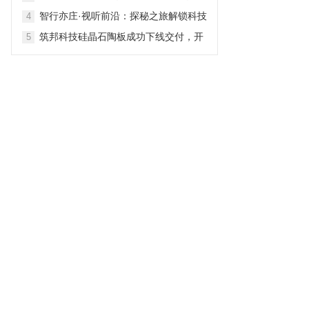
技赋能的餐桌革命
智行亦庄·视听前沿：探秘之旅解锁科技
4
文化新体验
筑邦科技硅晶石陶板成功下线交付，开
5
启智能绿建新纪元！