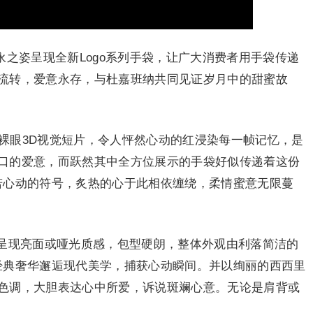
纳以隽永之姿呈现全新Logo系列手袋，让广大消费者用手袋传递
流转，爱意永存，与杜嘉班纳共同见证岁月中的甜蜜故
出裸眼3D视觉短片，令人怦然心动的红浸染每一帧记忆，是
口的爱意，而跃然其中全方位展示的手袋好似传递着这份
若心动的符号，炙热的心于此相依缠绕，柔情蜜意无限蔓
呈现亮面或哑光质感，包型硬朗，整体外观由利落简洁的
经典奢华邂逅现代美学，捕获心动瞬间。并以绚丽的西西里
色调，大胆表达心中所爱，诉说斑斓心意。无论是肩背或