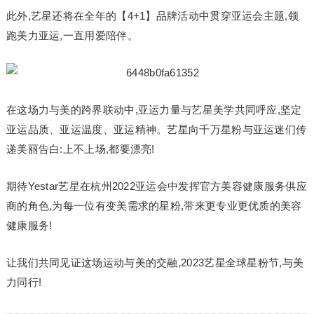
此外,艺星还将在全年的【4+1】品牌活动中贯穿亚运会主题,领
跑美力亚运,一直用爱陪伴。
在这场力与美的跨界联动中,亚运力量与艺星美学共同呼应,坚定
亚运品质、亚运温度、亚运精神。艺星向千万星粉与亚运迷们传
递美丽告白:上不上场,都要漂亮!
期待Yestar艺星在杭州2022亚运会中发挥官方美容健康服务供应
商的角色,为每一位有变美需求的星粉,带来更专业更优质的美容
健康服务!
让我们共同见证这场运动与美的交融,2023艺星全球星粉节,与美
力同行!