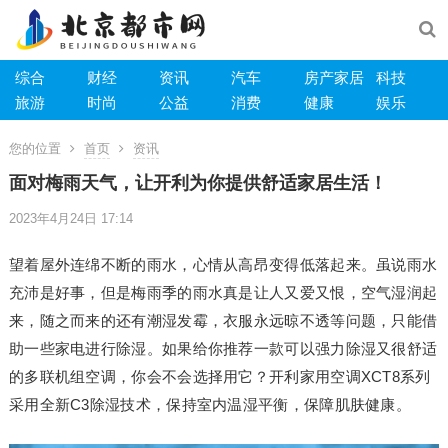
综合
财经
资讯
汽车
房产家居
科技
旅游
时尚
公益
消费
健康
娱乐
您的位置
首页
资讯
面对梅雨天气，让开利为你提供舒适家居生活！
2023年4月24日 17:14
望着屋外连绵不断的雨水，心情从高昂变得低落起来。虽说雨水
充沛是好事，但是梅雨季的雨水真是让人又爱又恨，空气湿润起
来，随之而来的还有潮湿发霉，衣服永远晾不透等问题，只能借
助一些家电进行除湿。如果给你推荐一款可以强力除湿又很舒适
的多联机组空调，你会不会选择用它？开利家用空调XCT8系列
采用全新C3除湿技术，保持室内温湿平衡，保障肌肤健康。