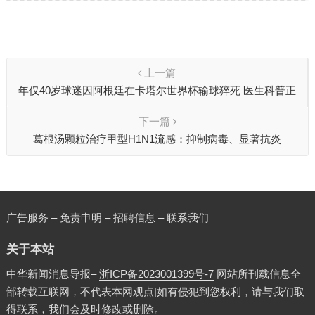
上一篇
年仅40岁球迷因阿根廷在卡塔尔世界杯输球猝死 医生科普正
确看球“姿势”
下一篇
葛根汤颗粒治疗甲型H1N1流感：抑制病毒、显著抗炎
广告服务 – 免责申明 – 招聘信息 –
联系我们
关于本站
中华新闻消息导报–
浙ICP备2023001399号-7
网站所刊载信息全
部转载互联网，不代表本网观点|如有侵犯到您权利，请与我们取
得联系，我们会及时修改或删除。